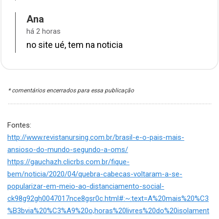
Ana
há 2 horas
no site ué, tem na noticia
* comentários encerrados para essa publicação
Fontes:
http://www.revistanursing.com.br/brasil-e-o-pais-mais-
ansioso-do-mundo-segundo-a-oms/
https://gauchazh.clicrbs.com.br/fique-
bem/noticia/2020/04/quebra-cabecas-voltaram-a-se-
popularizar-em-meio-ao-distanciamento-social-
ck98g92gh0047017nce8gsr0c.html#:~:text=A%20mais%20%C3
%B3bvia%20%C3%A9%20o,horas%20livres%20do%20isolament