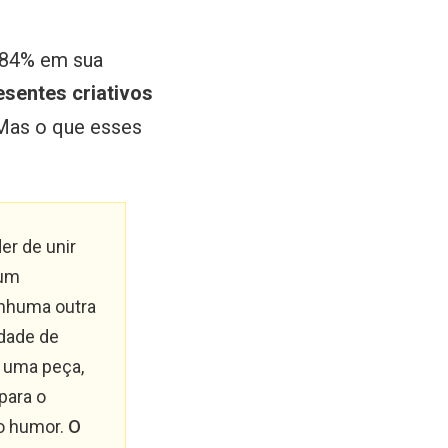
984% em sua
esentes criativos
as o que esses
er de unir
 um
nhuma outra
idade de
r uma peça,
para o
o humor.
O