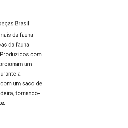
beças Brasil
mais da fauna
cas da fauna
. Produzidos com
oporcionam um
durante a
 com um saco de
eira, tornando-
te
.