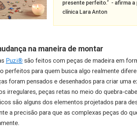
presente perfeito
.”
- afirma a
clínica Lara Anton
udança na maneira de montar
as
Puzi®
são feitos com peças de madeira em for
o perfeitos para quem busca algo realmente difere
as foram pensados e desenhados para criar uma e
tos irregulares, peças retas no meio do quebra-ca
icos são alguns dos elementos projetados para des
rante a precisão para que as complexas peças do q
amente.