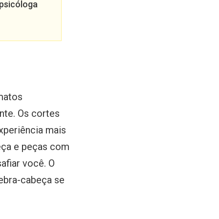
psicóloga
matos
nte. Os cortes
xperiência mais
beça e peças com
afiar você. O
uebra-cabeça se