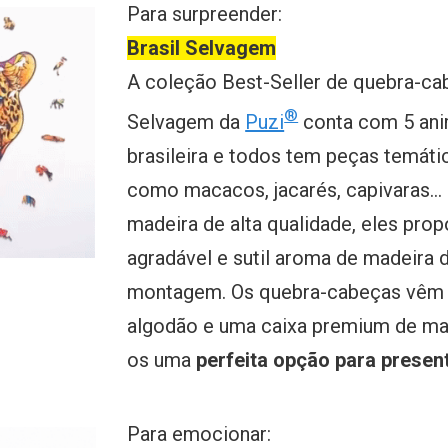
Para surpreender:
Brasil Selvagem
A coleção Best-Seller de quebra-ca
®
Selvagem da
Puzi
conta com 5 ani
brasileira e todos tem peças temáti
como macacos, jacarés, capivaras..
madeira de alta qualidade, eles pr
agradável e sutil aroma de madeira 
montagem. Os quebra-cabeças vêm
algodão e uma caixa premium de mad
os uma
perfeita opção para presen
Para emocionar: