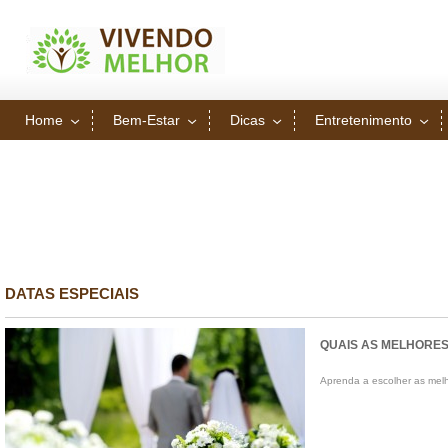
Home
Bem-Estar
Dicas
Entretenimento
DATAS ESPECIAIS
QUAIS AS MELHORE
Aprenda a escolher as melh