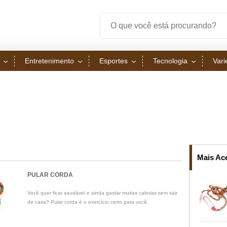
Entretenimento
Esportes
Tecnologia
Var
Mais Ac
PULAR CORDA
Você quer ficar saudável e ainda gastar muitas calorias sem sair
de casa? Pular corda é o exercício certo para você.