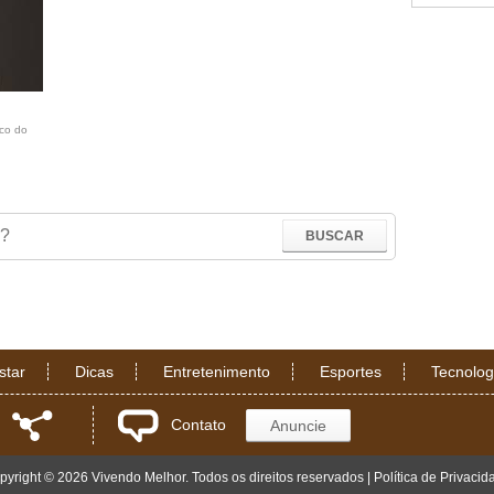
ico do
star
Dicas
Entretenimento
Esportes
Tecnolog
Contato
Anuncie
pyright © 2026 Vivendo Melhor. Todos os direitos reservados |
Política de Privacid