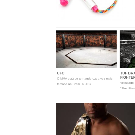
UFC
TUF BRA
FIGHTE
O MMA está se tornando cada vez mais
Veiculado 
famoso no Brasil, o UFC...
"The Ultim