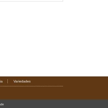
ia
Variedades
ade