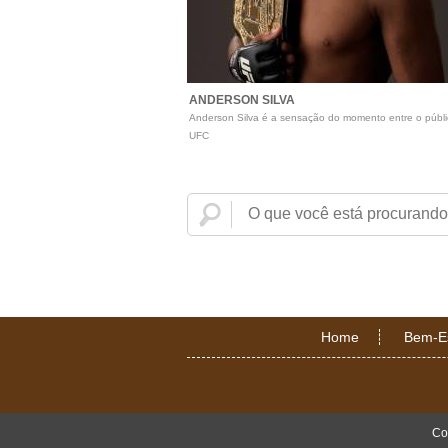
ANDERSON SILVA
Anderson Silva é a sensação do momento entre o públ
UFC
Home
Bem-E
Co