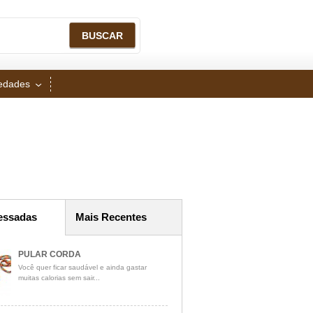
iedades
essadas
Mais Recentes
PULAR CORDA
Você quer ficar saudável e ainda gastar
muitas calorias sem sair...