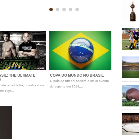
SIL: THE ULTIMATE
COPA DO MUNDO NO BRASIL
R
O país do futebol sediará o maior evento
pela rede Globo, o reality show
do esporte em 2014,...
ate Figh...