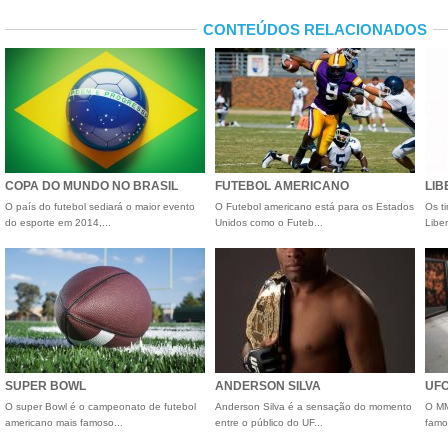
CONTEÚDOS RELACIONADOS
COPA DO MUNDO NO BRASIL
FUTEBOL AMERICANO
LI
O país do futebol sediará o maior evento
O Futebol americano está para os Estados
Os t
do esporte em 2014,...
Unidos como o Futeb...
Liber
SUPER BOWL
ANDERSON SILVA
UF
O super Bowl é o campeonato de futebol
Anderson Silva é a sensação do momento
O MM
americano mais famoso...
entre o público do UF...
famo