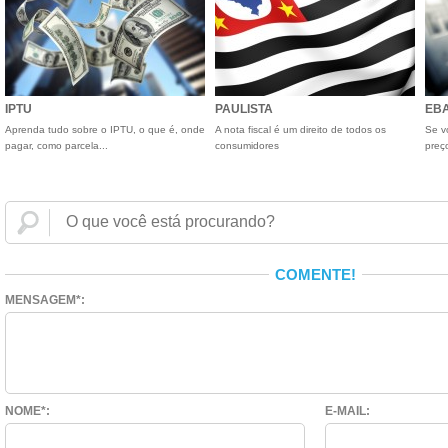
IPTU
PAULISTA
EBA
Aprenda tudo sobre o IPTU, o que é, onde
A nota fiscal é um direito de todos os
Se v
pagar, como parcela...
consumidores
preç
COMENTE!
MENSAGEM*:
NOME*:
E-MAIL: