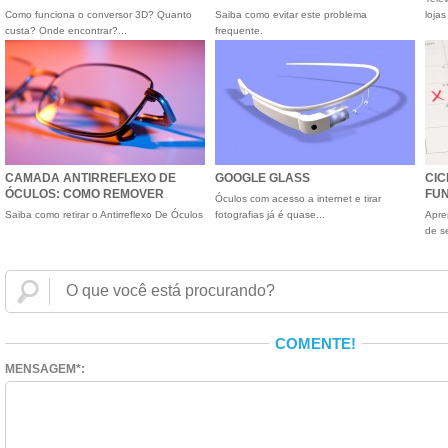
Como funciona o conversor 3D? Quanto
Saiba como evitar este problema
lojas
custa? Onde encontrar?...
frequente.
CAMADA ANTIRREFLEXO DE
GOOGLE GLASS
CIC
ÓCULOS: COMO REMOVER
FU
Óculos com acesso a internet e tirar
Saiba como retirar o Antirreflexo De Óculos
fotografias já é quase...
Apre
de s
COMENTE!
MENSAGEM*: