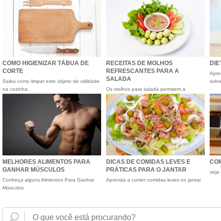
COMO HIGIENIZAR TÁBUA DE
RECEITAS DE MOLHOS
DIE
CORTE
REFRESCANTES PARA A
Apre
SALADA
Saiba como limpar este objeto de utilidade
sobr
na cozinha.
Os molhos para salada permitem a
variação de sabores em um p...
MELHORES ALIMENTOS PARA
DICAS DE COMIDAS LEVES E
COM
GANHAR MÚSCULOS
PRÁTICAS PARA O JANTAR
veja
Conheça alguns Alimentos Para Ganhar
Aprenda a comer comidas leves no jantar.
Músculos.