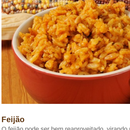
Feijão
O feijão pode ser bem reaproveitado, virando