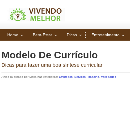
Home
Bem-Estar
Dicas
Entretenimento
Modelo De Currículo
Dicas para fazer uma boa síntese curricular
Artigo publicado por Maria nas categorias:
Empregos
,
Serviços
,
Trabalho
,
Variedades