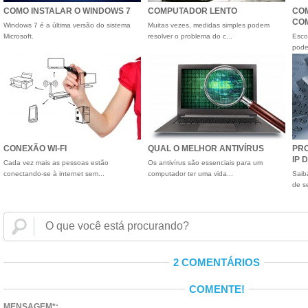
COMO INSTALAR O WINDOWS 7
COMPUTADOR LENTO
CO
CO
Windows 7 é a última versão do sistema
Muitas vezes, medidas simples podem
Microsoft.
resolver o problema do c...
Esco
pode 
CONEXÃO WI-FI
QUAL O MELHOR ANTIVÍRUS
PR
IP
Cada vez mais as pessoas estão
Os antivírus são essenciais para um
conectando-se à internet sem...
computador ter uma vida...
Saib
de s
2 COMENTÁRIOS
COMENTE!
MENSAGEM*: