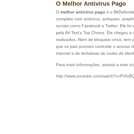
O Melhor Antivírus Pago
O
melhor antivírus pago
é o BitDefende
completo com antivírus,
antispam, antiphi
sociais como Facebook e Twitter. Ele fo
pela AV-Test’s Top Choice. Ele chegou a
realizados. Além de bloquear vírus, tem
que os pais possam controlar o acesso do
internet e de tentativas de roubo de iden
Para mais informações, assista a este ví
http://www.youtube.com/watch?v=PVIx