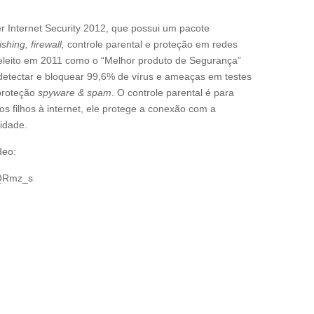
r Internet Security 2012, que possui um pacote
shing, firewall,
controle parental e proteção em redes
i eleito em 2011 como o “Melhor produto de Segurança”
 detectar e bloquear 99,6% de vírus e ameaças em testes
 proteção
spyware & spam
. O controle parental é para
s filhos à internet, ele protege a conexão com a
tidade.
deo:
BQRmz_s