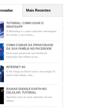
essadas
Mais Recentes
TUTORIAL: COMO USAR O
WHATSAPP
O WhatsApp é o maior aplicativo mensageiro
do mundo, e seu funcio...
COMO CUIDAR DA PRIVACIDADE
DA SUA FAMÍLIA NO FACEBOOK
Dicas para preservara sua família da
exposição das mídias sociai...
INTERNET 4G
O 4G chega ao Brasil como a tecnologia 10
vezes mais rápida, mas...
BAIXAR GOOGLE EARTH NO
CELULAR: TUTORIAL
Aprenda como ter esse aplicativo em seu
celular.