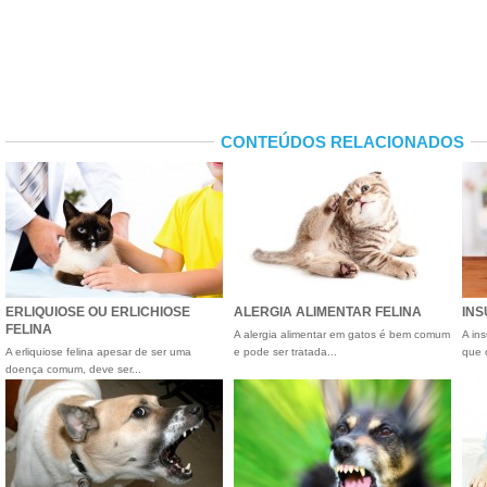
CONTEÚDOS RELACIONADOS
ERLIQUIOSE OU ERLICHIOSE
ALERGIA ALIMENTAR FELINA
INS
FELINA
A alergia alimentar em gatos é bem comum
A ins
A erliquiose felina apesar de ser uma
e pode ser tratada...
que 
doença comum, deve ser...