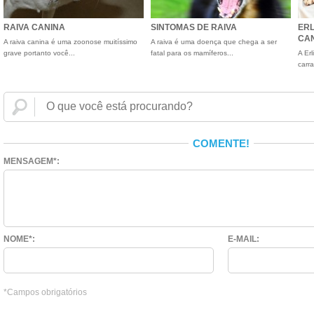
RAIVA CANINA
SINTOMAS DE RAIVA
ERL
CA
A raiva canina é uma zoonose muitíssimo
A raiva é uma doença que chega a ser
grave portanto você...
fatal para os mamíferos...
A Er
carr
COMENTE!
MENSAGEM*:
NOME*:
E-MAIL:
*Campos obrigatórios