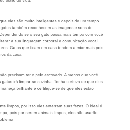
u estilo de vida.
 que eles são muito inteligentes e depois de um tempo
 Os gatos também reconhecem as imagens e sons de
s.Dependendo se o seu gato passa mais tempo com você
alterar a sua linguagem corporal e comunicação vocal
dores. Gatos que ficam em casa tendem a miar mais pois
nos da casa.
s não precisam ter o pelo escovado. A menos que você
 gatos irá limpar-se sozinha. Tenha certeza de que eles
maneça brilhante e certifique-se de que eles estão
.
e limpos, por isso eles enterram suas fezes. O ideal é
impa, pois por serem animais limpos, eles não usarão
roblema.