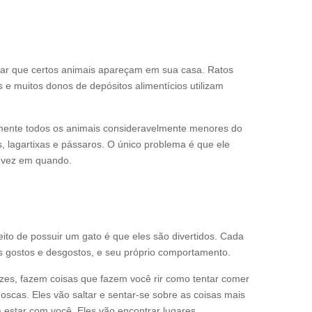
tar que certos animais apareçam em sua casa. Ratos
 e muitos donos de depósitos alimentícios utilizam
mente todos os animais consideravelmente menores do
 lagartixas e pássaros. O único problema é que ele
 vez em quando.
ito de possuir um gato é que eles são divertidos. Cada
us gostos e desgostos, e seu próprio comportamento.
ezes, fazem coisas que fazem você rir como tentar comer
scas. Eles vão saltar e sentar-se sobre as coisas mais
a estar com você. Eles vão encontrar lugares