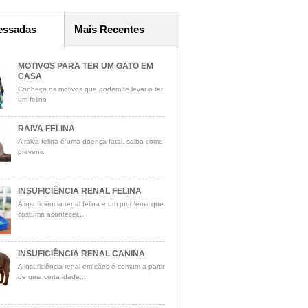
essadas
Mais Recentes
MOTIVOS PARA TER UM GATO EM
CASA
Conheça os motivos que podem te levar a ter
um felino
RAIVA FELINA
A raiva felina é uma doença fatal, saiba como
prevenir.
INSUFICIÊNCIA RENAL FELINA
A insuficiência renal felina é um problema que
costuma acontecer...
INSUFICIÊNCIA RENAL CANINA
A insuficiência renal em cães é comum a partir
de uma certa idade...