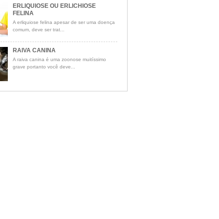
ERLIQUIOSE OU ERLICHIOSE
FELINA
A erliquiose felina apesar de ser uma doença
comum, deve ser trat...
RAIVA CANINA
A raiva canina é uma zoonose muitíssimo
grave portanto você deve...