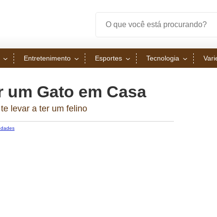
Entretenimento
Esportes
Tecnologia
Var
er um Gato em Casa
 levar a ter um felino
edades