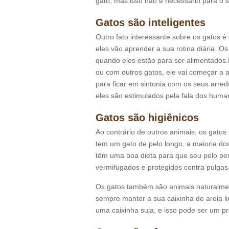
gato, mas isso não é necessário para o se
Gatos são inteligentes
Outro fato interessante sobre os gatos é
eles vão aprender a sua rotina diária.
quando eles estão para ser alimentado
ou com outros gatos, ele vai começar a 
para ficar em sintonia com os seus arre
eles são estimulados pela fala dos huma
Gatos são higiênicos
Ao contrário de outros animais, os gato
tem um gato de pelo longo, a maioria dos
têm uma boa dieta para que seu pelo per
vermifugados e protegidos contra pulgas
Os gatos também são animais naturalment
sempre manter a sua caixinha de areia l
uma caixinha suja, e isso pode ser um p