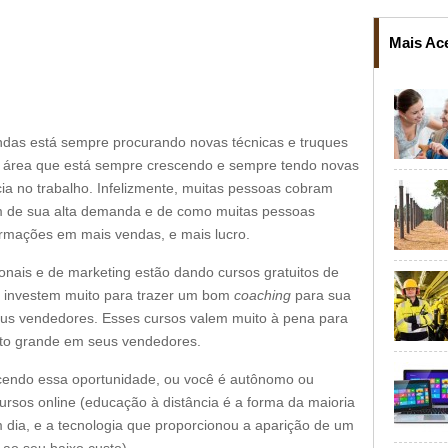
Mais Ac
das está sempre procurando novas técnicas e truques
a área que está sempre crescendo e sempre tendo novas
cia no trabalho. Infelizmente, muitas pessoas cobram
m de sua alta demanda e de como muitas pessoas
rmações em mais vendas, e mais lucro.
onais e de marketing estão dando cursos gratuitos de
m investem muito para trazer um bom
coaching
para sua
eus vendedores. Esses cursos valem muito à pena para
to grande em seus vendedores.
cendo essa oportunidade, ou você é autônomo ou
rsos online (educação à distância é a forma da maioria
m dia, e a tecnologia que proporcionou a aparição de um