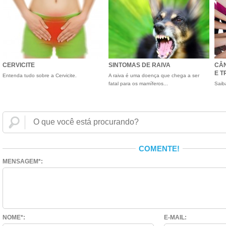
CERVICITE
SINTOMAS DE RAIVA
CÂ
E 
Entenda tudo sobre a Cervicite.
A raiva é uma doença que chega a ser
fatal para os mamíferos...
Saib
COMENTE!
MENSAGEM*:
NOME*:
E-MAIL: