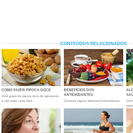
CONTEÚDOS RELACIONADOS
COMO FAZER PIPOCA DOCE
BENEFÍCIOS DOS
ALG
ANTIOXIDANTES
SA
Você gosta de pipoca doce de pipoqueiro
e não sabe como faze...
Conheça alguns alimentos Antioxidantes .
Conh
mari