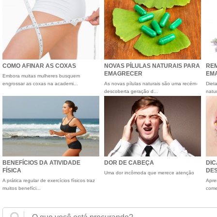
COMO AFINAR AS COXAS
NOVAS PÍLULAS NATURAIS PARA
REM
EMAGRECER
EM
Embora muitas mulheres busquem
engrossar as coxas na academi...
As novas pílulas naturais são uma recém-
Diet
descoberta geração d...
natu
BENEFÍCIOS DA ATIVIDADE
DOR DE CABEÇA
DIC
FÍSICA
DE
Uma dor incômoda que merece atenção
A prática regular de exercícios físicos traz
Apre
muitos benefíci...
come