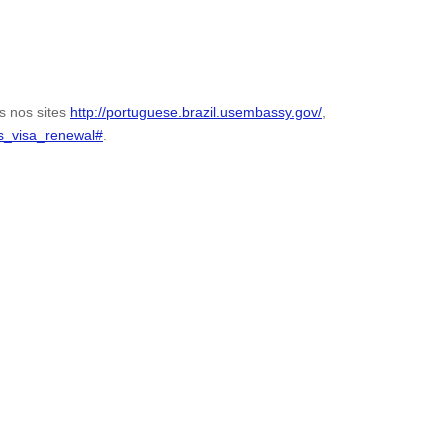
s nos sites
http://portuguese.brazil.usembassy.gov/
,
/us_visa_renewal#
.