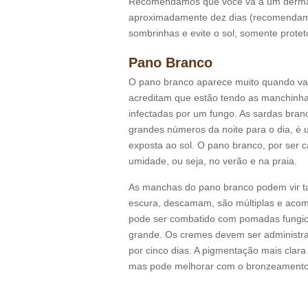
Recomendamos que você vá a um dermatol
aproximadamente dez dias (recomendam
sombrinhas e evite o sol, somente protet
Pano Branco
O pano branco aparece muito quando va
acreditam que estão tendo as manchinha
infectadas por um fungo. As sardas br
grandes números da noite para o dia, é 
exposta ao sol. O pano branco, por ser 
umidade, ou seja, no verão e na praia.
As manchas do pano branco podem vir 
escura, descamam, são múltiplas e acome
pode ser combatido com pomadas fungici
grande. Os cremes devem ser administr
por cinco dias. A pigmentação mais clar
mas pode melhorar com o bronzeamento