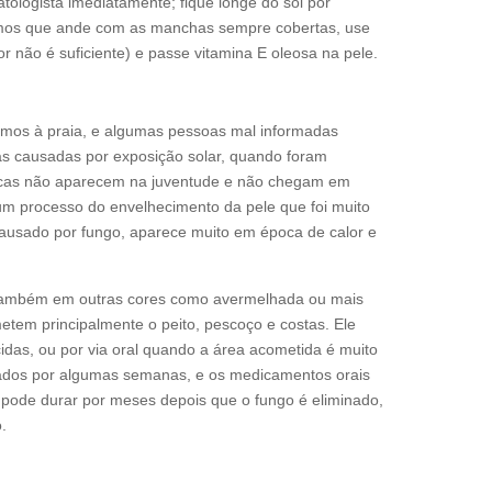
ogista imediatamente; fique longe do sol por
os que ande com as manchas sempre cobertas, use
or não é suficiente) e passe vitamina E oleosa na pele.
mos à praia, e algumas pessoas mal informadas
s causadas por exposição solar, quando foram
ancas não aparecem na juventude e não chegam em
um processo do envelhecimento da pele que foi muito
causado por fungo, aparece muito em época de calor e
também em outras cores como avermelhada ou mais
tem principalmente o peito, pescoço e costas. Ele
das, ou por via oral quando a área acometida é muito
ados por algumas semanas, e os medicamentos orais
a pode durar por meses depois que o fungo é eliminado,
.