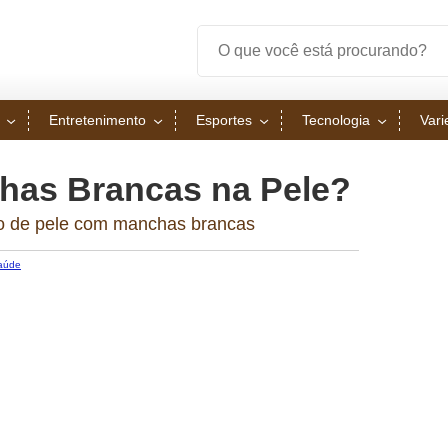
Entretenimento
Esportes
Tecnologia
Var
has Brancas na Pele?
to de pele com manchas brancas
aúde