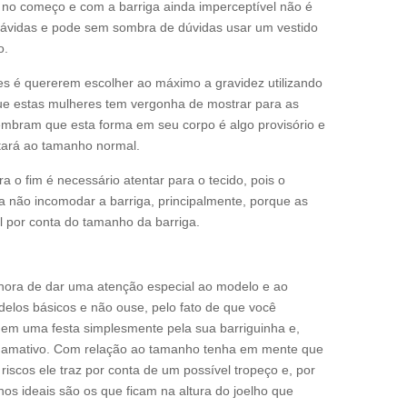
r no começo e com a barriga ainda imperceptível não é
grávidas e pode sem sombra de dúvidas usar um vestido
o.
es é quererem escolher ao máximo a gravidez utilizando
que estas mulheres tem vergonha de mostrar para as
embram que esta forma em seu corpo é algo provisório e
tará ao tamanho normal.
a o fim é necessário atentar para o tecido, pois o
 não incomodar a barriga, principalmente, porque as
 por conta do tamanho da barriga.
 hora de dar uma atenção especial ao modelo e ao
los básicos e não ouse, pelo fato de que você
em uma festa simplesmente pela sua barriguinha e,
chamativo. Com relação ao tamanho tenha em mente que
iscos ele traz por conta de um possível tropeço e, por
s ideais são os que ficam na altura do joelho que