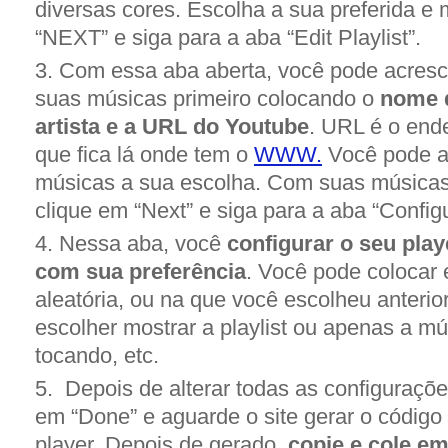
diversas cores. Escolha a sua preferida e
“NEXT” e siga para a aba “Edit Playlist”.
Com essa aba aberta, você pode acresc
suas músicas primeiro colocando o
nome 
artista e a URL do Youtube
. URL é o end
que fica lá onde tem o
WWW.
Você pode ac
músicas a sua escolha. Com suas músicas
clique em “Next” e siga para a aba “Config
Nessa aba, você
configurar o seu pla
com sua preferência
. Você pode colocar
aleatória, ou na que você escolheu anteri
escolher mostrar a playlist ou apenas a m
tocando, etc.
Depois de alterar todas as configuraçõe
em “Done” e aguarde o site gerar o códig
player. Depois de gerado,
copie e cole e