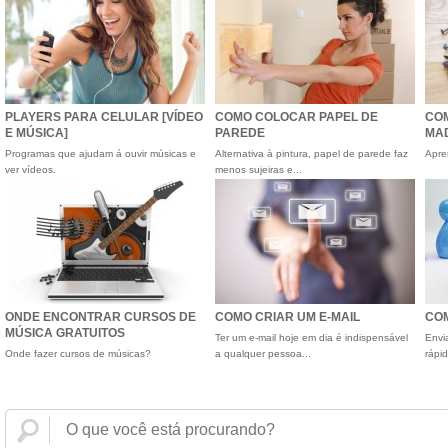
PLAYERS PARA CELULAR [VÍDEO
COMO COLOCAR PAPEL DE
CO
E MÚSICA]
PAREDE
MA
Programas que ajudam á ouvir músicas e
Alternativa à pintura, papel de parede faz
Apre
ver vídeos.
menos sujeiras e...
ONDE ENCONTRAR CURSOS DE
COMO CRIAR UM E-MAIL
CO
MÚSICA GRATUITOS
Ter um e-mail hoje em dia é indispensável
Envi
Onde fazer cursos de músicas?
a qualquer pessoa...
rápi