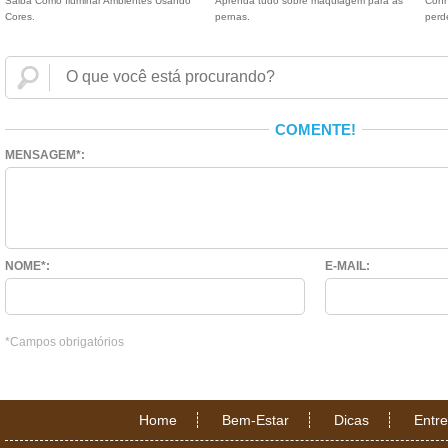
Saiba Como Iluminar Ambientes Usando
Aprenda tudo sobre maquiagem para as
Conh
Cores.
pernas.
perd
COMENTE!
MENSAGEM*:
NOME*:
E-MAIL:
*Campos obrigatórios
Home
Bem-Estar
Dicas
Entr