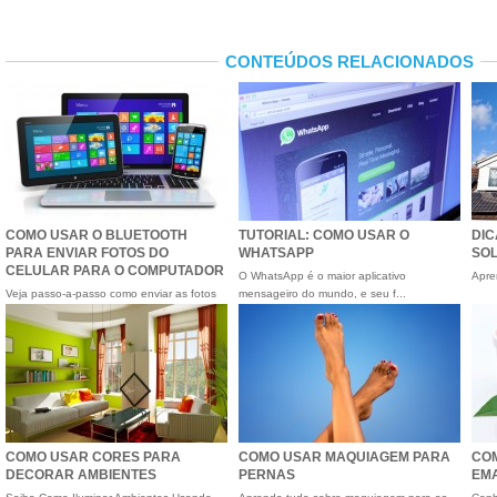
CONTEÚDOS RELACIONADOS
COMO USAR O BLUETOOTH
TUTORIAL: COMO USAR O
DIC
PARA ENVIAR FOTOS DO
WHATSAPP
SO
CELULAR PARA O COMPUTADOR
O WhatsApp é o maior aplicativo
Apre
Veja passo-a-passo como enviar as fotos
mensageiro do mundo, e seu f...
do seu celular para...
COMO USAR CORES PARA
COMO USAR MAQUIAGEM PARA
CO
DECORAR AMBIENTES
PERNAS
EM