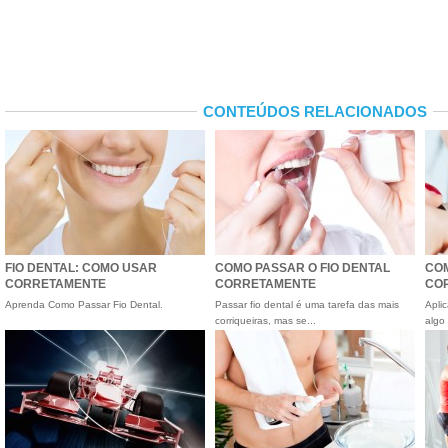
CONTEÚDOS RELACIONADOS
FIO DENTAL: COMO USAR
COMO PASSAR O FIO DENTAL
CO
CORRETAMENTE
CORRETAMENTE
CO
Aprenda Como Passar Fio Dental.
Passar fio dental é uma tarefa das mais
Apli
corriqueiras, mas se...
algo