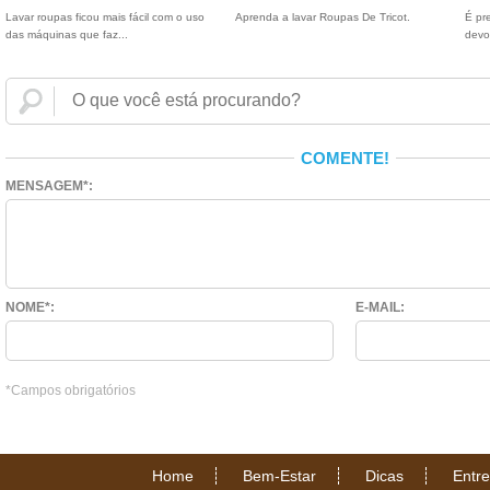
Lavar roupas ficou mais fácil com o uso
Aprenda a lavar Roupas De Tricot.
É pr
das máquinas que faz...
devo
COMENTE!
MENSAGEM*:
NOME*:
E-MAIL:
*Campos obrigatórios
Home
Bem-Estar
Dicas
Entr