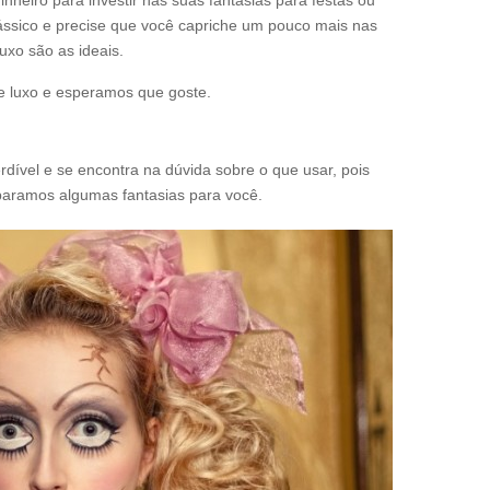
heiro para investir nas suas fantasias para festas ou
lássico e precise que você capriche um pouco mais nas
uxo são as ideais.
e luxo e esperamos que goste.
dível e se encontra na dúvida sobre o que usar, pois
paramos algumas fantasias para você.