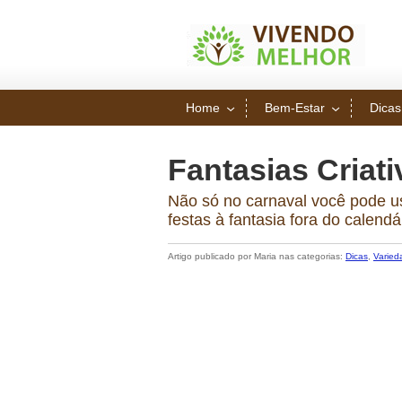
Home
Bem-Estar
Dicas
Fantasias Criati
Não só no carnaval você pode us
festas à fantasia fora do calendá
Artigo publicado por Maria nas categorias:
Dicas
,
Varied