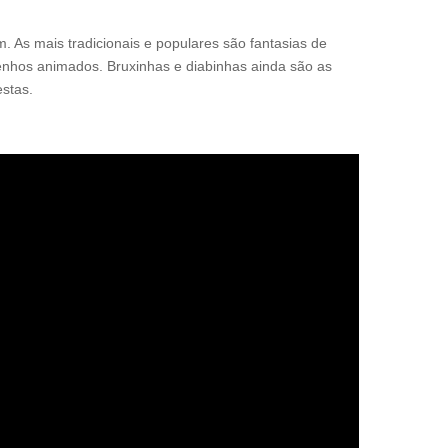
m. As mais tradicionais e populares são fantasias de
nhos animados. Bruxinhas e diabinhas ainda são as
stas.