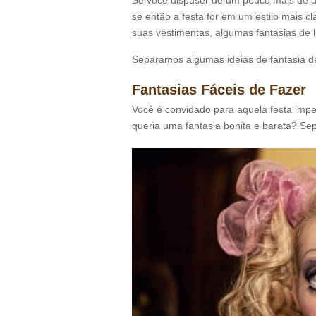
Se você dispuser de um pouco mais de din
se então a festa for em um estilo mais c
suas vestimentas, algumas fantasias de l
Separamos algumas ideias de fantasia d
Fantasias Fáceis de Fazer
Você é convidado para aquela festa imper
queria uma fantasia bonita e barata? Se