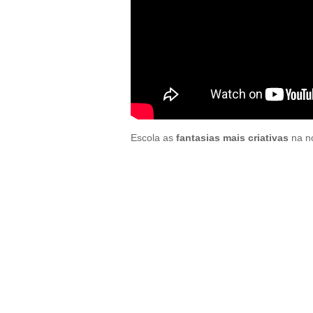
Escola as
fantasias mais criativas
na no