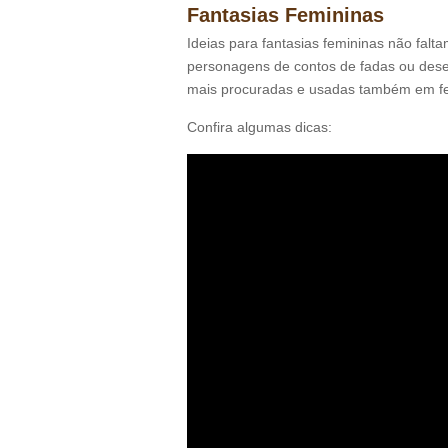
Fantasias Femininas
Ideias para fantasias femininas não falta
personagens de contos de fadas ou dese
mais procuradas e usadas também em fe
Confira algumas dicas: