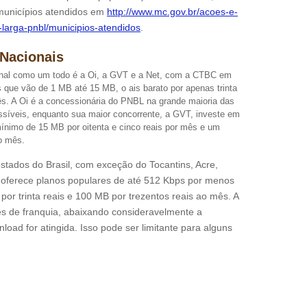
 municípios atendidos em
http://www.mc.gov.br/acoes-e-
arga-pnbl/municipios-atendidos
.
Nacionais
nal como um todo é a Oi, a GVT e a Net, com a CTBC em
s que vão de 1 MB até 15 MB, o ais barato por apenas trinta
ês. A Oi é a concessionária do PNBL na grande maioria das
essíveis, enquanto sua maior concorrente, a GVT, investe em
ínimo de 15 MB por oitenta e cinco reais por mês e um
o mês.
stados do Brasil, com exceção do Tocantins, Acre,
oferece planos populares de até 512 Kbps por menos
por trinta reais e 100 MB por trezentos reais ao mês. A
ites de franquia, abaixando consideravelmente a
load for atingida. Isso pode ser limitante para alguns