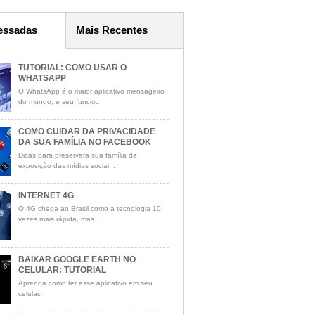
essadas
Mais Recentes
TUTORIAL: COMO USAR O
WHATSAPP
O WhatsApp é o maior aplicativo mensageiro
do mundo, e seu funcio...
COMO CUIDAR DA PRIVACIDADE
DA SUA FAMÍLIA NO FACEBOOK
Dicas para preservara sua família da
exposição das mídias sociai...
INTERNET 4G
O 4G chega ao Brasil como a tecnologia 10
vezes mais rápida, mas...
BAIXAR GOOGLE EARTH NO
CELULAR: TUTORIAL
Aprenda como ter esse aplicativo em seu
celular.