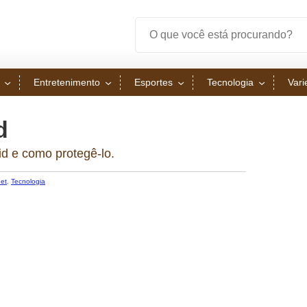
Entretenimento
Esportes
Tecnologia
Var
d
d e como protegê-lo.
net
,
Tecnologia