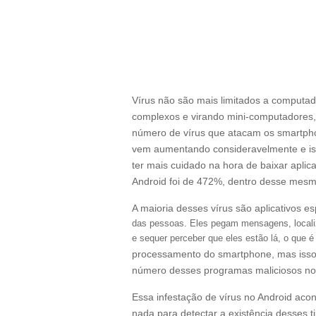
Vírus não são mais limitados a computa
complexos e virando mini-computadores,
número de vírus que atacam os smartpho
vem aumentando consideravelmente e is
ter mais cuidado na hora de baixar apli
Android foi de 472%, dentro desse mes
A maioria desses vírus são aplicativos e
das pessoas. Eles pegam mensagens, locali
e sequer perceber que eles estão lá, o que 
processamento do smartphone, mas iss
número desses programas maliciosos no 
Essa infestação de vírus no Android acon
nada para detectar a existência desses 