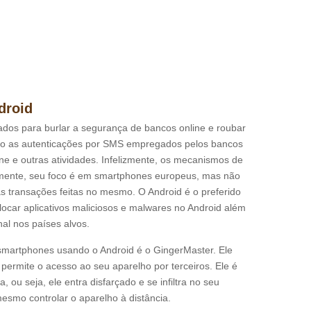
droid
dos para burlar a segurança de bancos online e roubar
ão as autenticações por SMS empregados pelos bancos
nline e outras atividades. Infelizmente, os mecanismos de
izmente, seu foco é em smartphones europeus, mas não
 às transações feitas no mesmo. O Android é o preferido
olocar aplicativos maliciosos e malwares no Android além
al nos países alvos.
smartphones usando o Android é o GingerMaster. Ele
 permite o acesso ao seu aparelho por terceiros. Ele é
 ou seja, ele entra disfarçado e se infiltra no seu
esmo controlar o aparelho à distância.