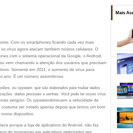
Mais Ac
dores. Com os smartphones ficando cada vez mais
 os vírus agora atacam também nossos celulares. O
nes com o sistema operacional da Google, o Android,
so vem chamando a atenção dos usuários que precisam
cativos. Somente em 2011, o aumento de vírus para
mo ano. É um número assombroso.
spiões, ou
spyware
, que são elaborados para roubar dados
zações, dados pessoais e senhas. Você pode ter esses vírus
diminuem a velocidade de
é mais perigoso. Os
spywares
o costuma ser notado apenas depois que temos um bom
nosso dispositivo.
tece porque a loja de aplicativos do Android, não faz
tipos de programas em aplicativos elaborados por