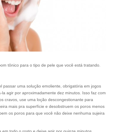
om tônico para o tipo de pele que você está tratando.
el passar uma solução emoliente, obrigatória em jogos
xa-la agir por aproximadamente dez minutos. Isso faz com
ar os cravos, use uma loção descongestionante para
sujeira mais pra superfície e desobstruem os poros menos
bem os poros para que você não deixe nenhuma sujeira
 em todo o rosto e deixe agir por quinze minutos.