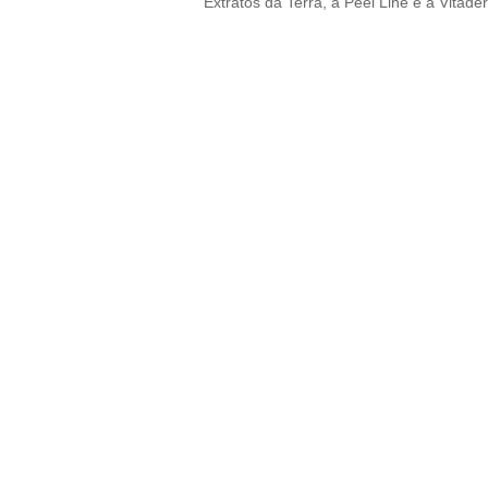
Extratos da Terra, a Peel Line e a Vitade