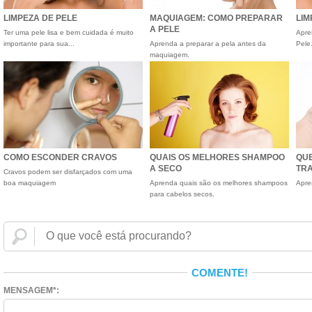
LIMPEZA DE PELE
MAQUIAGEM: COMO PREPARAR
LIM
A PELE
Ter uma pele lisa e bem cuidada é muito
Apre
importante para sua...
Aprenda a preparar a pela antes da
Pele
maquiagem.
COMO ESCONDER CRAVOS
QUAIS OS MELHORES SHAMPOO
QU
A SECO
TR
Cravos podem ser disfarçados com uma
boa maquiagem
Aprenda quais são os melhores shampoos
Apre
para cabelos secos.
COMENTE!
MENSAGEM*: