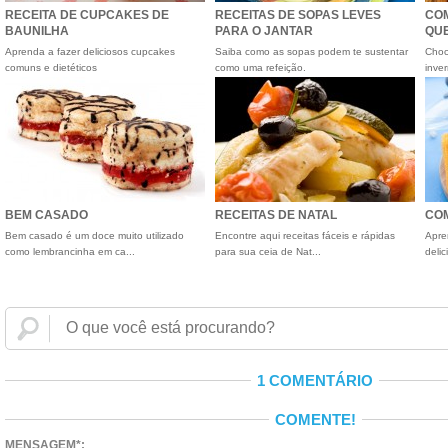
RECEITA DE CUPCAKES DE
RECEITAS DE SOPAS LEVES
CO
BAUNILHA
PARA O JANTAR
QU
Aprenda a fazer deliciosos cupcakes
Saiba como as sopas podem te sustentar
Choc
comuns e dietéticos
como uma refeição.
inver
BEM CASADO
RECEITAS DE NATAL
COM
Bem casado é um doce muito utilizado
Encontre aqui receitas fáceis e rápidas
Apre
como lembrancinha em ca...
para sua ceia de Nat...
delic
1 COMENTÁRIO
COMENTE!
MENSAGEM*: