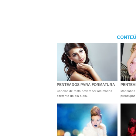
CONTEÚ
PENTEADOS PARA FORMATURA
PENTEA
Cabelos de festa devem ser arrumados
Madrinhas,
diferente do dia-a-dia...
preocupar 