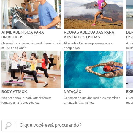
ATIVIDADE FÍSICA PARA
ROUPAS ADEQUADAS PARA
BEN
DIABÉTICOS
ATIVIDADES FÍSICAS
FÍS
Os exercícios físicos são muito benéficos à
Atividades físicas requerem roupas
A prá
saúde dos diabét...
adequadas
muito
BODY ATTACK
NATAÇÃO
EXE
Nas academia, o body attack tem se
Considerado um dos melhores exercícios,
Quem
tornado uma febre, veja o...
a natação traz muito...
preci