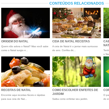
CONTEÚDOS RELACIONADOS
ORIGEM DO NATAL
CEIA DE NATAL RECEITAS
CAB
NA
Quem não adora o Natal? Mas você sabe
A ceia de Natal é o jantar mais suntuoso
como o Natal surgiu e...
do ano. Confira dic...
Tenh
o Nat
RECEITAS DE NATAL
COMO ESCOLHER ENFEITES DE
COP
JARDIM
Encontre aqui receitas fáceis e rápidas
O pa
para sua ceia de Nat...
Saiba como enfeitar seu jardim.
do e