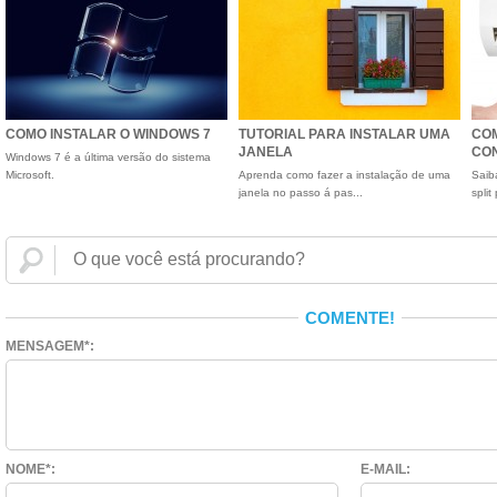
COMO INSTALAR O WINDOWS 7
TUTORIAL PARA INSTALAR UMA
COM
JANELA
CON
Windows 7 é a última versão do sistema
Microsoft.
Aprenda como fazer a instalação de uma
Saib
janela no passo á pas...
spli
COMENTE!
MENSAGEM*:
NOME*:
E-MAIL: